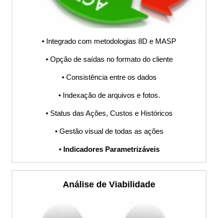
S9000, Memória
de cálculo, Ofertas
• Integrado com metodologias 8D e MASP
e Risco,
• Opção de saídas no formato do cliente
• Consistência entre os dados
Procedimento,
• Indexação de arquivos e fotos.
POP, Fluxograma,
• Status das Ações, Custos e Históricos
• Gestão visual de todas as ações
PDCA, Planilha,
• Indicadores Parametrizáveis
Indicadores,
Análise de Viabilidade
Software, Sistema