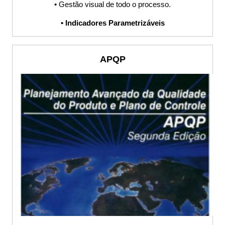
• Gestão visual de todo o processo.
Sistema S9000
• Indicadores Parametrizáveis
Auditoria,
APQP
ISO9001,
IATF16949,
Procedimento,
POP, Planilha,
Sistema,
Processos,