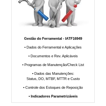
Software,
Procedimento,
POP, Fluxograma,
Gestão do Ferramental - IATF16949
PDCA, Planilha,
• Dados do Ferramental e Aplicações
Sistema S9000
• Documentos e Rev. Aplicáveis
• Programas de Manutenção/Check List
ISO45001,
• Dados das Manutenções:
Status, DO, MTBF, MTTR e Custo
Equipes
• Controle dos Estoques de Reposição
Multifuncionais,
• Indicadores Parametrizáveis