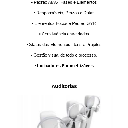
• Padrão AIAG, Fases e Elementos
Produto, Doca,
• Responsáveis, Prazos e Datas
• Elementos Focus e Padrão GYR
Segurança e
• Consistência entre dados
Dispositivos,
• Status dos Elementos, Itens e Projetos
Check List, CSR,
• Gestão visual de todo o processo.
• Indicadores Parametrizáveis
Procedimento,
POP, Fluxograma,
Auditorias
PDCA, Planilha,
Indicadores, KPI,