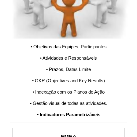
Mestra, Protocolo,
Implementação,
ISO9001,
• Objetivos das Equipes, Participantes
• Atividades e Responsáveis
IATF16949,
• Prazos, Datas Limite
Procedimento,
• OKR (Objectives and Key Results)
• Indexação com os Planos de Ação
POP, Fluxograma,
• Gestão visual de todas as atividades.
PDCA, Planilha,
• Indicadores Parametrizáveis
Software, Sistema
FMEA