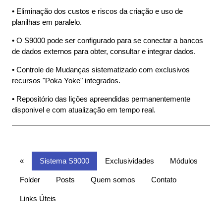
• Eliminação dos custos e riscos da criação e uso de
ISO22301,
planilhas em paralelo.
• O S9000 pode ser configurado para se conectar a bancos
ISO22000,
de dados externos para obter, consultar e integrar dados.
• Controle de Mudanças sistematizado com exclusivos
ISO27002,
recursos "Poka Yoke" integrados.
ISO30304,
• Repositório das lições apreendidas permanentemente
disponivel e com atualização em tempo real.
ISO31000,
ISO45001,
«
Sistema S9000
Exclusividades
Módulos
IATF16949,
Folder
Posts
Quem somos
Contato
Links Úteis
Planilha para,