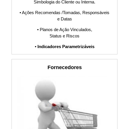
Simbologia do Cliente ou Interna.
ISO31000,
• Ações Recomendas /Tomadas, Responsáveis
e Datas
ISO45001,
• Planos de Ação Vinculados,
ISO22301, GMP,
Status e Riscos
• Indicadores Parametrizáveis
HACCP,
FSSC22000,
Fornecedores
RDC16, PBQP-H,
SASSMAQ ,
Cópia Controlada,