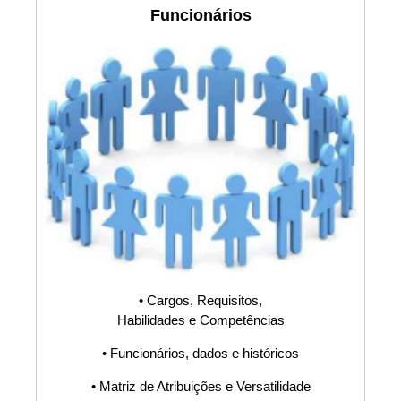
Funcionários
Software,
Procedimento, POP,
Fluxograma, PDCA,
Planilha, Sistema
S9000, Documentos,
Macro Processos,
Fluxogramas, FMEA,
• Cargos, Requisitos,
PFMEA, IATF, SWOT,
Habilidades e Competências
Atividades, Produtos,
• Funcionários, dados e históricos
• Matriz de Atribuições e Versatilidade
Processos Produtivos