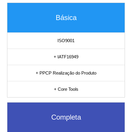
Sistema S9000,
Básica
GMP, HACCP,
FSSC22000,
ISO9001
RDC16, PBQP-H,
+ IATF16949
SASSMAQ,
+ PPCP Realização do Produto
Planilhas para,
+ Core Tools
Software para
Controle de
Completa
Documentos,