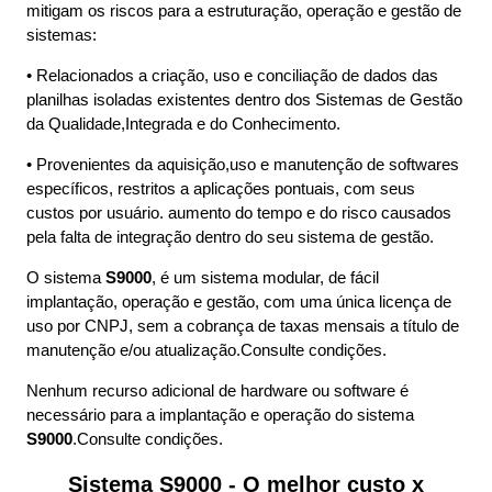
mitigam os riscos para a estruturação, operação e gestão de
ISO22301,
sistemas:
• Relacionados a criação, uso e conciliação de dados das
ISO45001,
planilhas isoladas existentes dentro dos Sistemas de Gestão
da Qualidade,Integrada e do Conhecimento.
ISO22000,
• Provenientes da aquisição,uso e manutenção de softwares
específicos, restritos a aplicações pontuais, com seus
ISO27002,
custos por usuário. aumento do tempo e do risco causados
pela falta de integração dentro do seu sistema de gestão.
ISO30304,
O sistema
S9000
, é um sistema modular, de fácil
implantação, operação e gestão, com uma única licença de
ISO31000,
uso por CNPJ, sem a cobrança de taxas mensais a título de
manutenção e/ou atualização.Consulte condições.
IATF16949,
Nenhum recurso adicional de hardware ou software é
necessário para a implantação e operação do sistema
S9000
.Consulte condições.
BPM,#ISO9001
Sistema S9000 - O melhor custo x