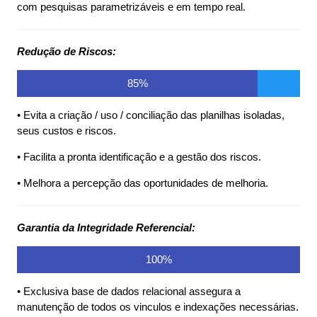
Software para
com pesquisas parametrizáveis e em tempo real.
ISO30401,
Redução de Riscos:
ISO9001, IATF,
85%
SWOT, Ações
• Evita a criação / uso / conciliação das planilhas isoladas,
seus custos e riscos.
Corretivas e
• Facilita a pronta identificação e a gestão dos riscos.
• Melhora a percepção das oportunidades de melhoria.
Preventivas,
ISO9001,
Garantia da Integridade Referencial:
100%
ISO14001,
• Exclusiva base de dados relacional assegura a
ISO17025,
manutenção de todos os vinculos e indexações necessárias.