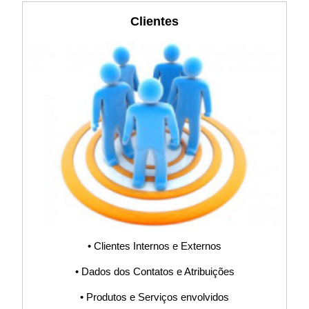
ISO31000,
Clientes
ISO45001, BPM,
Software, Sistema
S9000, Não
Conformidades,
Ações e Status,
Procedimento,
• Clientes Internos e Externos
POP, Fluxograma,
• Dados dos Contatos e Atribuições
• Produtos e Serviços envolvidos