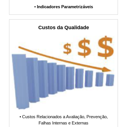
POP, Fluxograma,
• Indicadores Parametrizáveis
PDCA, Planilha,
Custos da Qualidade
Sistema S9000
Sistema,
@S9000, APQP,
AIAG, IATF,
SWOT, Fases e
Elementos Focus,
• Custos Relacionados a Avaliação, Prevenção,
Falhas Internas e Externas