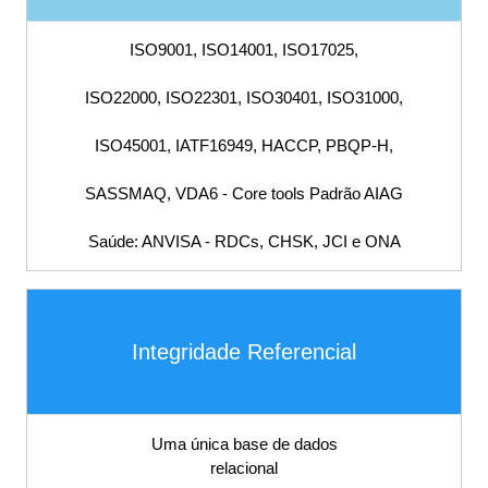
ISO9001,
ISO9001, ISO14001, ISO17025,
IATF16949, BPM,
ISO22000, ISO22301, ISO30401, ISO31000,
ISO45001, IATF16949, HACCP, PBQP-H,
Procedimento,
SASSMAQ, VDA6 - Core tools Padrão AIAG
POP, Fluxograma,
Saúde: ANVISA - RDCs, CHSK, JCI e ONA
PDCA, Planilha,
Sistema S9000,
Integridade Referencial
ISO14001,
Uma única base de dados
ISO17025,
relacional