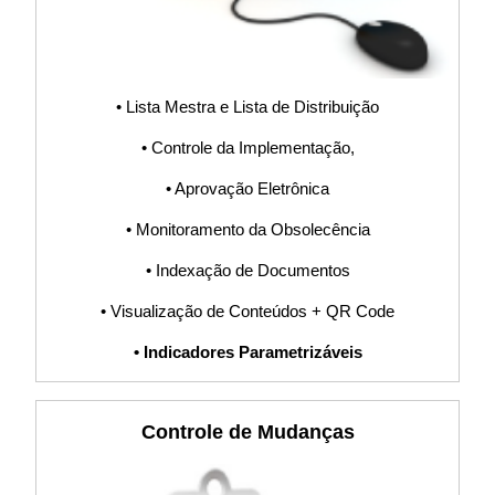
Software, Sistema
S9000, ISO17025,
• Lista Mestra e Lista de Distribuição
• Controle da Implementação,
Software,
• Aprovação Eletrônica
Indicadores, KPI,
• Monitoramento da Obsolecência
• Indexação de Documentos
Clientes, Internos,
• Visualização de Conteúdos + QR Code
Procedimento,
• Indicadores Parametrizáveis
POP, Fluxograma,
Controle de Mudanças
PDCA, Planilha,