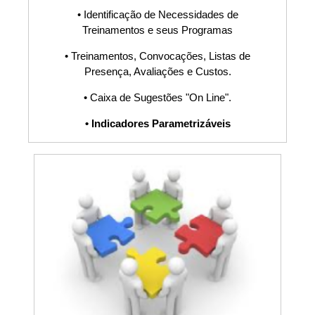
• Identificação de Necessidades de
e Planos de Controle.
Treinamentos e seus Programas
• Treinamentos, Convocações, Listas de
ISO31000, Custo
Presença, Avaliações e Custos.
• Caixa de Sugestões "On Line".
da Qualidade,
• Indicadores Parametrizáveis
ISO9001,
ISO14001,
ISO22000,
ISO27002,
ISO30304,