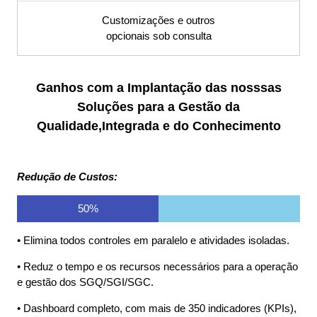
ISO30304,
Customizações e outros
opcionais sob consulta
ISO31000,
ISO45001,
Ganhos com a Implantação das nosssas
Soluções para a Gestão da
Sistema S9000
Qualidade,Integrada e do Conhecimento
S9000, Software
Redução de Custos:
para a Gestão
50%
Conhecimento,
• Elimina todos controles em paralelo e atividades isoladas.
• Reduz o tempo e os recursos necessários para a operação
SGC, KM,GC,
e gestão dos SGQ/SGI/SGC.
• Dashboard completo, com mais de 350 indicadores (KPIs),