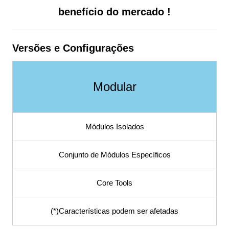
Software para
benefício do mercado !
ISO9001,
Versões e Configurações
Software para
Modular
Qualidade, SGQ,
SGI,
Módulos Isolados
Procedimento,
Conjunto de Módulos Específicos
POP, Fluxograma,
Core Tools
PDCA, Planilha,
(*)Características podem ser afetadas