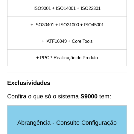
ISO9001 + ISO14001 + ISO22301
SGQ, SGI,
+ ISO30401 + ISO31000 + ISO45001
Procedimento,
+ IATF16949 + Core Tools
POP, Fluxograma,
+ PPCP Realização do Produto
PDCA, Planilha,
Sistema S9000
Exclusividades
Confira o que só o sistema
S9000
tem:
Software para Não
Conformidades,
Abrangência - Consulte Configuração
SGQ, SGI,