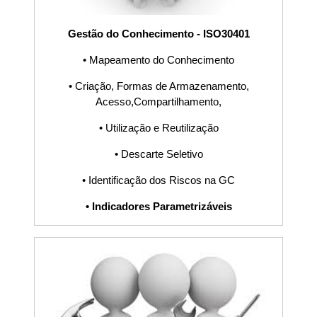
ISO31000,
Gestão do Conhecimento - ISO30401
IATF16949,
• Mapeamento do Conhecimento
• Criação, Formas de Armazenamento,
Prevenção,
Acesso,Compartilhamento,
Avaliação, Falha
• ​Utilização e Reutilização
• Descarte Seletivo
Interna, Falha
• Identificação dos Riscos na GC
Externa, Gráficos,
• Indicadores Parametrizáveis
Indicadores, KPI,
Análise Crítica,