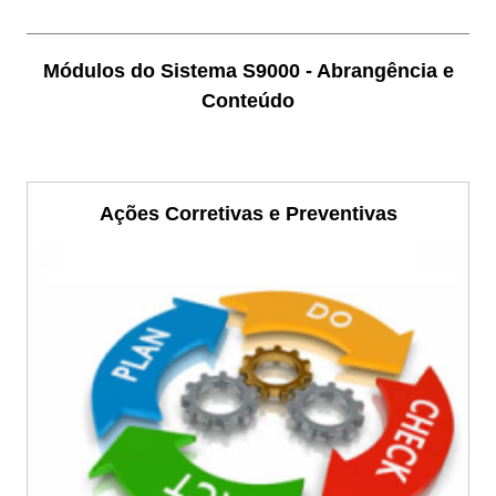
Sistema S9000
Módulos do Sistema S9000 - Abrangência e
ISO14001, Analise
Conteúdo
de Viabilidade,
Auditoria,KPI,
Ações Corretivas e Preventivas
BPM, POP,
Fluxograma,
PDCA, Planilha,
Software, Sistema