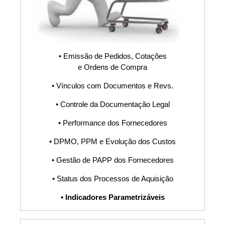
Revisão,
Procedimento,
POP, Fluxograma,
• Emissão de Pedidos, Cotações
e Ordens de Compra
PDCA, Planilha,
• Vínculos com Documentos e Revs.
• Controle da Documentação Legal
Indicadores, KPI,
• Performance dos Fornecedores
Software, Sistema
• DPMO, PPM e Evolução dos Custos
• Gestão de PAPP dos Fornecedores
S9000
• Status dos Processos de Aquisição
ISO30401, Controle
• Indicadores Parametrizáveis
de Mudanças,