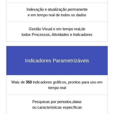
ISO22301,
Indexação e atualização permanente
e em tempo real de todos os dados
Procedimento,
Gestão Visual e em tempo real,de
POP, Fluxograma,
todos Processos, Atividades e Indicadores
PDCA, Planilha,
Sistema S9000,
Indicadores Parametrizáveis
ISO22301,
Mais de
350
indicadores gráficos, prontos para uso em
ISO22000,
tempo real
ISO27002,
Pesquisas por periodos,datas
ou caracteristicas específicas