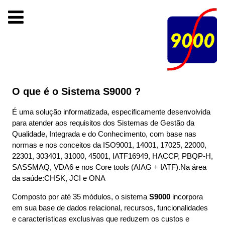
S9000 - Sistema Informatizado para a Gestão Integrada QMS.
Reviewed by
S9000 - DLO Assessoria Treinamento e Informatica SS Ltda
on
Mar 19
.
ISO9001,IATF16949,14001,ISO30401,45001,RDC,JCI, ONA, BPM,S9000
S9000 Gestão da Qualidade
Rating:
5.0
Luiz Fernando de Oliveira
, Email:
lfoliveira@s9000.com.br
, Phone:
+11 5042 0959
S9000,
#Qualidade,
Gestão da
O que é o Sistema S9000 ?
Qualidade, SGQ,
É uma solução informatizada, especificamente desenvolvida
para atender aos requisitos dos Sistemas de Gestão da
SGI, KPI,
Qualidade, Integrada e do Conhecimento, com base nas
normas e nos conceitos da ISO9001, 14001, 17025, 22000,
ISO9001,
22301, 303401, 31000, 45001, IATF16949, HACCP, PBQP-H,
SASSMAQ, VDA6 e nos Core tools (AIAG + IATF).Na área
da saúde:CHSK, JCI e ONA
ISO14001,
Composto por até 35 módulos, o sistema
S9000
incorpora
em sua base de dados relacional, recursos, funcionalidades
ISO17025,
e características exclusivas que reduzem os custos e