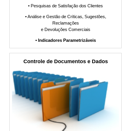
PDCA, Planilha,
• Pesquisas de Satisfação dos Clientes
Indicadores, KPI,
• Análise e Gestão de Críticas, Sugestões,
Reclamações
Software, Sistema
e Devoluções Comerciais
• Indicadores Parametrizáveis
S9000
Controle de Documentos e Dados
Requisito,
Procedimento,
POP, Fluxograma,
PDCA, Planilha,
Indicadores, KPI,