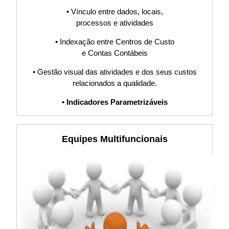
GYR,
• Vínculo entre dados, locais,
processos e atividades
Procedimento,
• Indexação entre Centros de Custo
e Contas Contábeis
POP, Fluxograma,
• Gestão visual das atividades e dos seus custos
PDCA, Planilha,
relacionados a qualidade.
• Indicadores Parametrizáveis
Indicadores, KPI,
Software, Sistema
Equipes Multifuncionais
S9000, ISO22301,
Controle de
Documentos, Lista