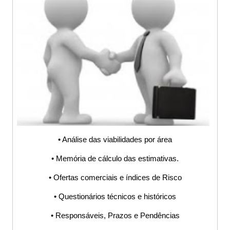
S9000, Análise de
viabilidade,
ISO9001,
IATF16949,
Questionário,
Procedimento,
• Análise das viabilidades por área
• Memória de cálculo das estimativas.
POP, Fluxograma,
• Ofertas comerciais e índices de Risco
PDCA, Planilha,
• Questionários técnicos e históricos
• Responsáveis, Prazos e Pendências
KPI, Software,