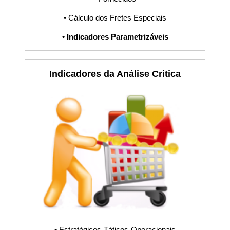
Gráficos,
• Cálculo dos Fretes Especiais
• Indicadores Parametrizáveis
Indicadores,
Software,
Indicadores da Análise Critica
Procedimento,
POP, Fluxograma,
PDCA, Planilha,
Sistema S9000
KPI, IATF16949,
• Estratégicos-Táticos-Operacionais